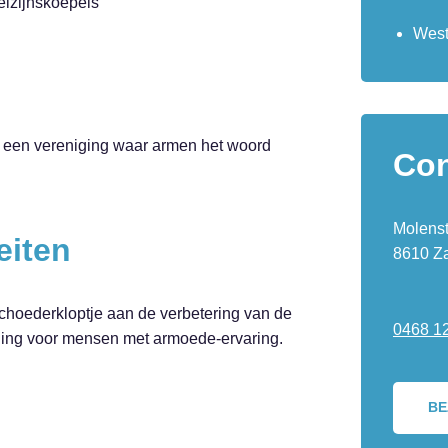
lzijnskoepels
West
n een vereniging waar armen het woord
Con
Molenst
eiten
8610 Z
Schoederkloptje aan de verbetering van de
0468 12
nning voor mensen met armoede-ervaring.
BE