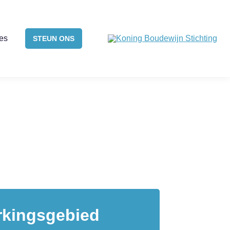
ies
STEUN ONS
kingsgebied