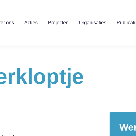
er ons
Acties
Projecten
Organisaties
Publicat
rkloptje
Wer