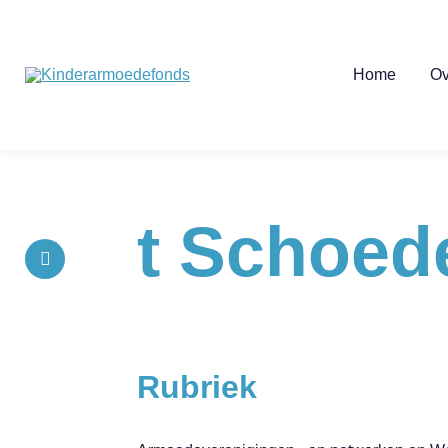
Home
Ov
t Schoede
Rubriek