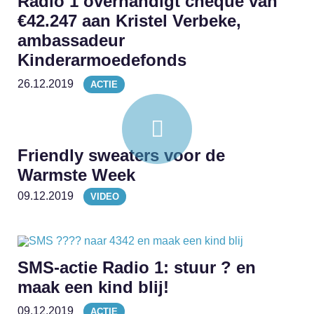
Radio 1 overhandigt cheque van
€42.247 aan Kristel Verbeke,
ambassadeur
Kinderarmoedefonds
26.12.2019
ACTIE
Friendly sweaters voor de
Warmste Week
09.12.2019
VIDEO
SMS-actie Radio 1: stuur ? en
maak een kind blij!
09.12.2019
ACTIE