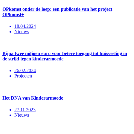
OPkomst onder de loep: een publicatie van het project
OPkomst+
18.04.2024
Nieuws
Bijna twee miljoen euro voor betere toegang tot huisvesting in
de strijd tegen kinderarmoede
26.02.2024
Projecten
Het DNA van Kinderarmoede
27.11.2023
Nieuws